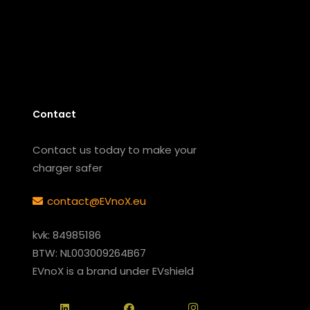
Contact
Contact us today to make your
charger safer
contact@EVnoX.eu
kvk: 84985186
BTW: NL003009264B67
EVnoX is a brand under EVshield